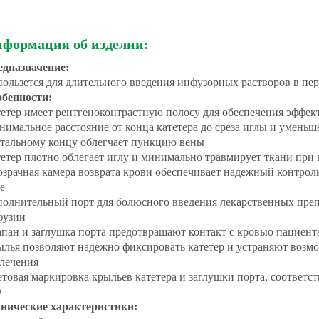
формация об изделии:
едназначение:
ользется для длительного введения инфузорных растворов в пе
обенности:
етер имеет рентгеноконтрастную полосу для обеспечения эффек
имальное расстояние от конца катетера до среза иглы и уменьш
тальному концу облегчает пункцию вены
етер плотно облегает иглу и минимально травмирует ткани при 
зрачная камера возврата крови обеспечивает надежный контрол
е
олнительный порт для болюсного введения лекарственных преп
фузии
пан и заглушка порта предотвращают контакт с кровыо пациент
лья позволяют надежно фиксировать катетер и устраняют возм
лечения
товая маркировка крыльев катетера и заглушки порта, соответ
O
хнические характеристики: