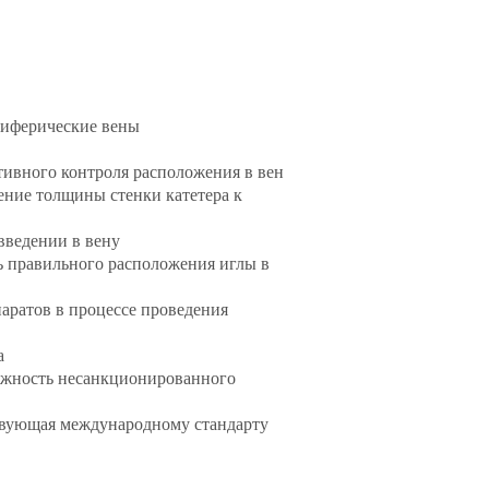
риферические вены
тивного контроля расположения в вен
ение толщины стенки катетера к
введении в вену
ь правильного расположения иглы в
аратов в процессе проведения
а
ожность несанкционированного
ствующая международному стандарту