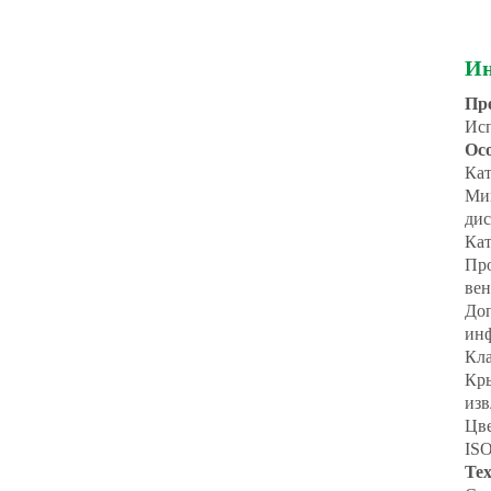
Ин
Пр
Исп
Ос
Кат
Мин
дис
Кат
Про
вен
Доп
ин
Кла
Кры
изв
Цве
IS
Те