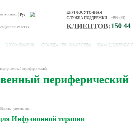
КРУГЛОСУТОЧНАЯ
рите язык:
Рус
+998 (78)
СЛУЖБА ПОДДЕРЖКИ
150 44
КЛИЕНТОВ:
социальных сетях:
О КОМПАНИИ
СТАНДАРТЫ КАЧЕСТВА
НАМ ДОВЕРЯЮТ
 внутривенный периферический
ивенный периферический
Область приминения:
для Инфузионной терапии