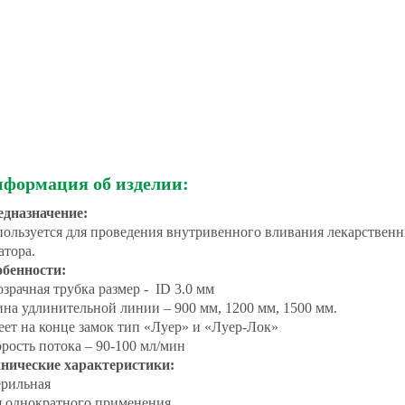
формация об изделии:
едназначение:
ользуется для проведения внутривенного вливания лекарствен
атора.
обенности:
зрачная трубка размер - ID 3.0 мм
на удлинительной линии – 900 мм, 1200 мм, 1500 мм.
ет на конце замок тип «Луер» и «Луер-Лок»
рость потока – 90-100 мл/мин
хнические характеристики:
рильная
 однократного применения