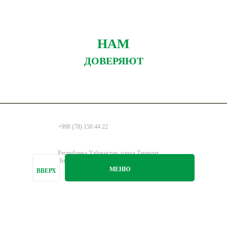
НАМ
ДОВЕРЯЮТ
+998 (78) 150 44 22
Республика Узбекистан, город Ташкент,
Янгихаётский район, улица Навруз 236А
МЕНЮ
ВВЕРХ
info@healthline.uz