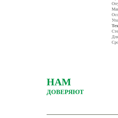
Оп
Ман
Осо
Упа
Те
Ст
Для
Сро
НАМ
ДОВЕРЯЮТ