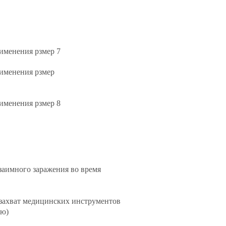
именения рзмер 7
рименения рзмер
именения рзмер 8
заимного заражения во время
захват медицинских инструментов
ую)