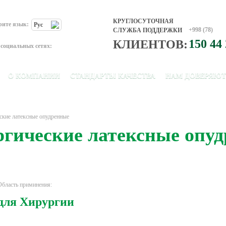
КРУГЛОСУТОЧНАЯ
рите язык:
Рус
+998 (78)
СЛУЖБА ПОДДЕРЖКИ
150 44
КЛИЕНТОВ:
социальных сетях:
О КОМПАНИИ
СТАНДАРТЫ КАЧЕСТВА
НАМ ДОВЕРЯЮТ
ские латексные опудренные
ргические латексные опу
Область приминения:
для Хирургии