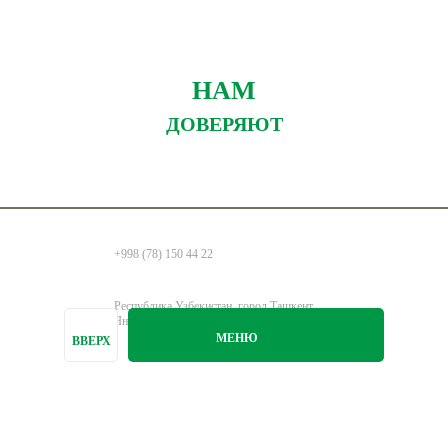
НАМ
ДОВЕРЯЮТ
+998 (78) 150 44 22
Республика Узбекистан, город Ташкент,
Янгихаётский район, улица Навруз 236А
МЕНЮ
ВВЕРХ
info@healthline.uz