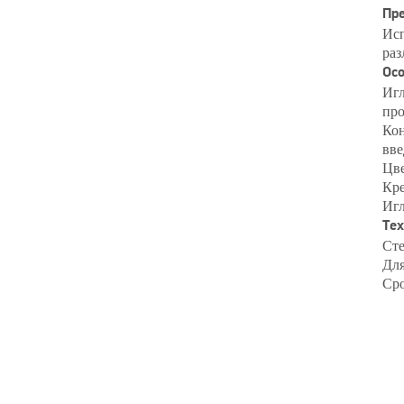
Пр
Исп
раз
Осо
Игл
про
Кон
вве
Цве
Кре
Игл
Тех
Ст
Для
Сро