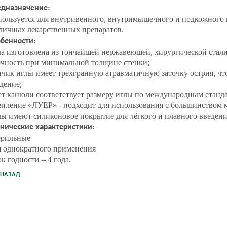
едназначение:
ользуется для внутривенного, внутримышечного и подкожного 
личных лекарственных препаратов.
бенности:
а изготовлена из тончайшей нержавеющей, хирургической стали 
чность при минимальной толщине стенки;
чик иглы имеет трехгранную атравматичную заточку острия, чт
дение;
т канюли соответствует размеру иглы по международным станда
пление «ЛУЕР» - подходит для использования с большинством 
ы имеют силиконовое покрытие для лёгкого и плавного введени
нические характеристики:
ерильные
 однократного применения
к годности – 4 года.
НАЗАД