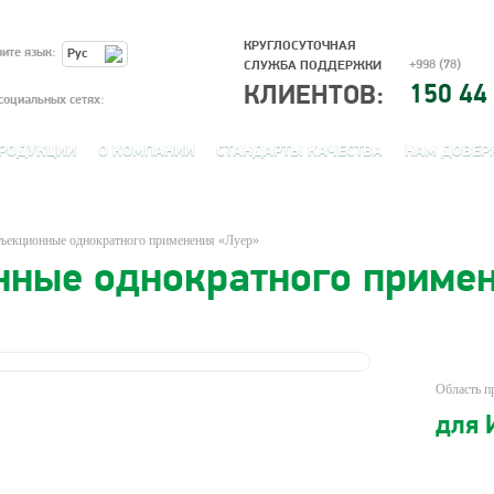
КРУГЛОСУТОЧНАЯ
ите язык:
Рус
+998 (78)
СЛУЖБА ПОДДЕРЖКИ
150 44
КЛИЕНТОВ:
социальных сетях:
ПРОДУКЦИИ
О КОМПАНИИ
СТАНДАРТЫ КАЧЕСТВА
НАМ ДОВЕР
ъекционные однократного применения «Луер»
нные однократного приме
Область п
для 