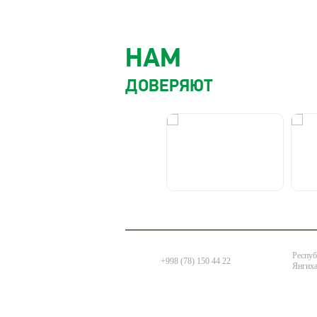
НАМ
ДОВЕРЯЮТ
Респуб
+998 (78) 150 44 22
Янгиха
© СП ООО «HEALTH LINE», 2026