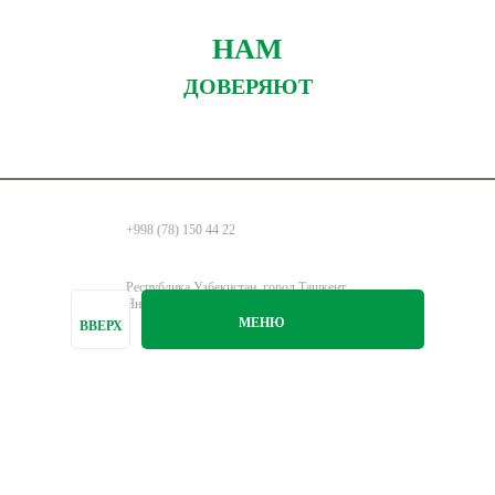
НАМ
ДОВЕРЯЮТ
+998 (78) 150 44 22
Республика Узбекистан, город Ташкент,
Янгихаётский район, улица Навруз 236А
МЕНЮ
ВВЕРХ
info@healthline.uz
© СП ООО «HEALTH LINE»,
2026